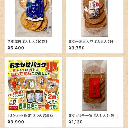
7枚海苔ぽんせん【10袋】
5枚丹波黒大豆ぽんせん【14袋
入】
¥5,400
¥3,750
【30セット限定】2つの岩津ねぎ
5枚ピリ辛一味ぽんせん【4袋
のラー油付き おまかせパック
入】
¥3,990
¥1,120
小