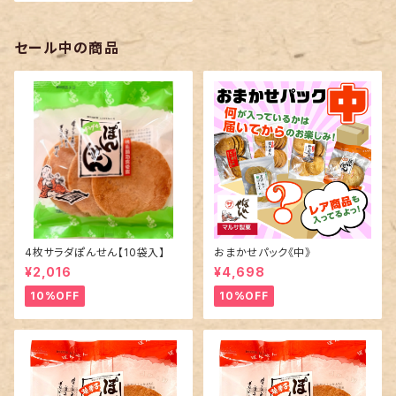
セール中の商品
4枚サラダぽんせん【10袋入】
おまかせパック《中》
¥2,016
¥4,698
10%OFF
10%OFF