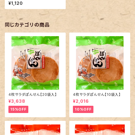
入】
¥1,120
同じカテゴリの商品
4枚サラダぽんせん【20袋入】
4枚サラダぽんせん【10袋入】
¥3,638
¥2,016
15%OFF
10%OFF