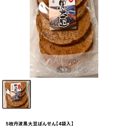
1
/1
5枚丹波黒大豆ぽんせん【4袋入】