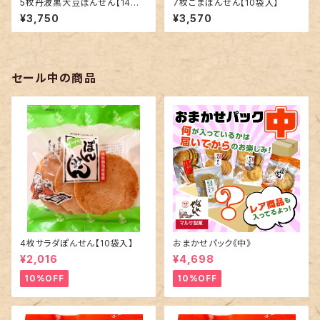
5枚丹波黒大豆ぽんせん【14袋
7枚ごまぽんせん【10袋入】
入】
¥3,750
¥3,570
セール中の商品
4枚サラダぽんせん【10袋入】
おまかせパック《中》
¥2,016
¥4,698
10%OFF
10%OFF